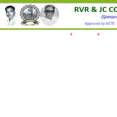
||
ABOUT RVRJC
||
MANAGEM