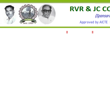
||
ABOUT RVRJC
||
MANAGEM