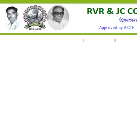
||
ABOUT RVRJC
||
MANAGEM